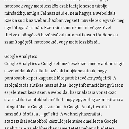
notebook vagy mobileszköz csak ideiglenesen tárolja,
mindaddig, amíg a Felhasználó el nem hagyja a weboldalt.
Ezek a sütik az webáruházban végzett műveletek jegyzik meg
egy látogatás során. Ezen sütik munkament végeztével
illetve a böngésző bezárásával automatikusan törlődnek a
számítógépről, notebookról vagy mobileszközről.
Google Analytics
Google Analytics a Google elemző eszköze, amely abban segít
a weboldalak és alkalmazások tulajdonosainak, hogy
pontosabb képet kapjanak látogatóik tevékenységeiről. A
szolgáltatás sütiket használhat, hogy információkat gyűjtsön
és jelentést készítsen a weboldal használatára vonatkozó
statisztikai adatokból anélkül, hogy egyénileg azonosítaná a
látogatókat a Google számára. A Google Analytics által
használt fő süti a „__ga” süti. A webhelyhasználati
statisztikai adatokból készülő jelentések mellett a Google
Analytics – az előbbiekben ismertetett néhány hirdetési