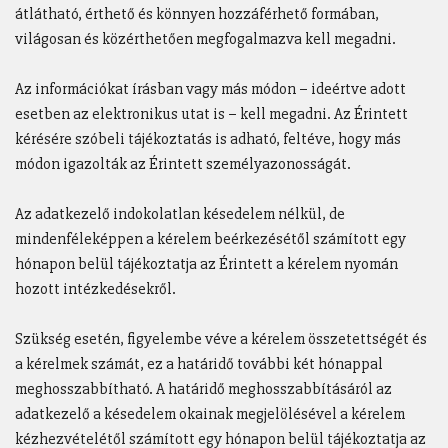
átlátható, érthető és könnyen hozzáférhető formában,
világosan és közérthetően megfogalmazva kell megadni.
Az információkat írásban vagy más módon – ideértve adott
esetben az elektronikus utat is – kell megadni. Az Érintett
kérésére szóbeli tájékoztatás is adható, feltéve, hogy más
módon igazolták az Érintett személyazonosságát.
Az adatkezelő indokolatlan késedelem nélkül, de
mindenféleképpen a kérelem beérkezésétől számított egy
hónapon belül tájékoztatja az Érintett a kérelem nyomán
hozott intézkedésekről.
Szükség esetén, figyelembe véve a kérelem összetettségét és
a kérelmek számát, ez a határidő további két hónappal
meghosszabbítható. A határidő meghosszabbításáról az
adatkezelő a késedelem okainak megjelölésével a kérelem
kézhezvételétől számított egy hónapon belül tájékoztatja az