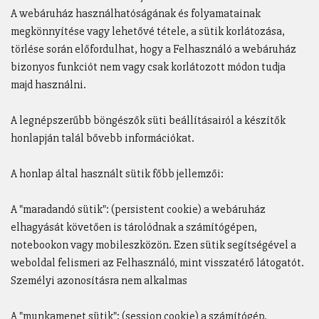
A webáruház használhatóságának és folyamatainak
megkönnyítése vagy lehetővé tétele, a sütik korlátozása,
törlése során előfordulhat, hogy a Felhasználó a webáruház
bizonyos funkciót nem vagy csak korlátozott módon tudja
majd használni.
A legnépszerűbb böngészők süti beállításairól a készítők
honlapján talál bővebb információkat.
A honlap által használt sütik főbb jellemzői:
A "maradandó sütik": (persistent cookie) a webáruház
elhagyását követően is tárolódnak a számítógépen,
notebookon vagy mobileszközön. Ezen sütik segítségével a
weboldal felismeri az Felhasználó, mint visszatérő látogatót.
Személyi azonosításra nem alkalmas
A "munkamenet sütik": (session cookie) a számítógép,