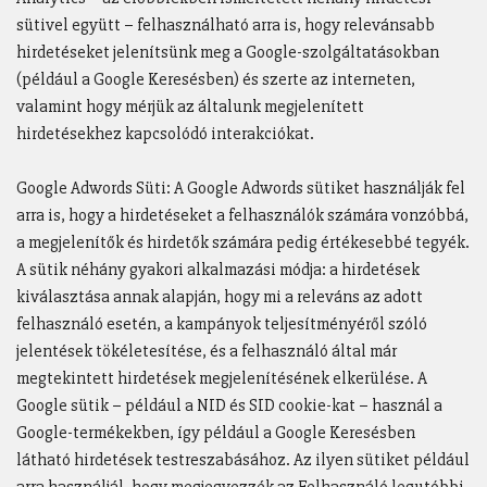
sütivel együtt – felhasználható arra is, hogy relevánsabb
hirdetéseket jelenítsünk meg a Google-szolgáltatásokban
(például a Google Keresésben) és szerte az interneten,
valamint hogy mérjük az általunk megjelenített
hirdetésekhez kapcsolódó interakciókat.
Google Adwords Süti: A Google Adwords sütiket használják fel
arra is, hogy a hirdetéseket a felhasználók számára vonzóbbá,
a megjelenítők és hirdetők számára pedig értékesebbé tegyék.
A sütik néhány gyakori alkalmazási módja: a hirdetések
kiválasztása annak alapján, hogy mi a releváns az adott
felhasználó esetén, a kampányok teljesítményéről szóló
jelentések tökéletesítése, és a felhasználó által már
megtekintett hirdetések megjelenítésének elkerülése. A
Google sütik – például a NID és SID cookie-kat – használ a
Google-termékekben, így például a Google Keresésben
látható hirdetések testreszabásához. Az ilyen sütiket például