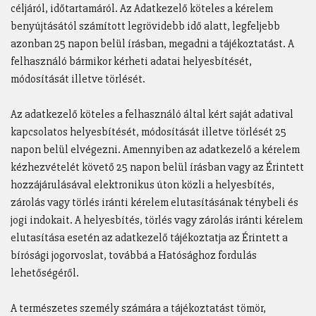
céljáról, időtartamáról. Az Adatkezelő köteles a kérelem
benyújtásától számított legrövidebb idő alatt, legfeljebb
azonban 25 napon belül írásban, megadni a tájékoztatást. A
felhasználó bármikor kérheti adatai helyesbítését,
módosítását illetve törlését.
Az adatkezelő köteles a felhasználó által kért saját adatival
kapcsolatos helyesbítését, módosítását illetve törlését 25
napon belül elvégezni. Amennyiben az adatkezelő a kérelem
kézhezvételét követő 25 napon belül írásban vagy az Érintett
hozzájárulásával elektronikus úton közli a helyesbítés,
zárolás vagy törlés iránti kérelem elutasításának ténybeli és
jogi indokait. A helyesbítés, törlés vagy zárolás iránti kérelem
elutasítása esetén az adatkezelő tájékoztatja az Érintett a
bírósági jogorvoslat, továbbá a Hatósághoz fordulás
lehetőségéről.
A természetes személy számára a tájékoztatást tömör,