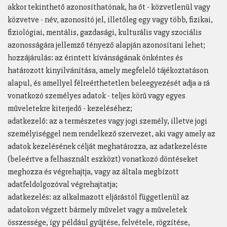
akkor tekinthető azonosíthatónak, ha őt - közvetlenül vagy
közvetve - név, azonosító jel, illetőleg egy vagy több, fizikai,
fiziológiai, mentális, gazdasági, kulturális vagy szociális
azonosságára jellemző tényező alapján azonosítani lehet;
hozzájárulás: az érintett kívánságának önkéntes és
határozott kinyilvánítása, amely megfelelő tájékoztatáson
alapul, és amellyel félreérthetetlen beleegyezését adja a rá
vonatkozó személyes adatok - teljes körű vagy egyes
műveletekre kiterjedő - kezeléséhez;
adatkezelő: az a természetes vagy jogi személy, illetve jogi
személyiséggel nem rendelkező szervezet, aki vagy amely az
adatok kezelésének célját meghatározza, az adatkezelésre
(beleértve a felhasznált eszközt) vonatkozó döntéseket
meghozza és végrehajtja, vagy az általa megbízott
adatfeldolgozóval végrehajtatja;
adatkezelés: az alkalmazott eljárástól függetlenül az
adatokon végzett bármely művelet vagy a műveletek
összessége, így például gyűjtése, felvétele, rögzítése,