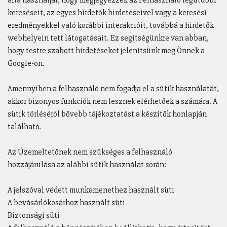
arra használjál, hogy megjegyezzék az Felhasználó legutóbbi
kereséseit, az egyes hirdetők hirdetéseivel vagy a keresési
eredményekkel való korábbi interakcióit, továbbá a hirdetők
webhelyein tett látogatásait. Ez segítségünkre van abban,
hogy testre szabott hirdetéseket jelenítsünk meg Önnek a
Google-on.
Amennyiben a felhasználó nem fogadja el a sütik használatát,
akkor bizonyos funkciók nem lesznek elérhetőek a számára. A
sütik törléséről bővebb tájékoztatást a készítők honlapján
található.
Az Üzemeltetőnek nem szükséges a felhasználó
hozzájárulása az alábbi sütik használat során:
A jelszóval védett munkamenethez használt süti
A bevásárlókosárhoz használt süti
Biztonsági süti