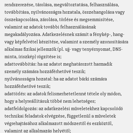
rendszerezése, tárolása, megváltoztatása, felhasználása,
továbbítása, nyilvánosságra hozatala, összehangolása vagy
összekapcsolása, zárolása, törlése és megsemmisítése,
valamint az adatok további felhasználásának
megakadályozása. Adatkezelésnek számít a fénykép-, hang-
vagy képfelvétel készítése, valamint a személy azonosítására
alkalmas fizikai jellemzők (pl. ujj- vagy tenyérnyomat, DNS-
minta, íriszkép) rögzítése is;
adattovábbítás: ha az adatot meghatározott harmadik
személy számára hozzáférhetővé teszik;
nyilvánosságra hozatal: ha az adatot bárki számára
hozzáférhetővé teszik;
adattörlés: az adatok felismerhetetlenné tétele oly módon,
hogy a helyreállításuk többé nem lehetséges;
adatfeldolgozás: az adatkezelési műveletekhez kapcsolódó
technikai feladatok elvégzése, függetlenül a műveletek
végrehajtásához alkalmazott módszertől és eszköztől,
valamint az alkalmazás helyétől;