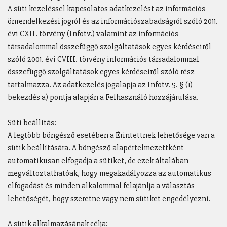
A süti kezeléssel kapcsolatos adatkezelést az információs
önrendelkezési jogról és az információszabadságról szóló 2011.
évi CXII. törvény (Infotv.) valamint az információs
társadalommal összefüggő szolgáltatások egyes kérdéseiről
szóló 2001. évi CVIII. törvény információs társadalommal
összefüggő szolgáltatások egyes kérdéseiről szóló rész
tartalmazza. Az adatkezelés jogalapja az Infotv. 5. § (1)
bekezdés a) pontja alapján a Felhasználó hozzájárulása.
Süti beállítás:
A legtöbb böngésző esetében a Érintettnek lehetősége van a
sütik beállítására. A böngésző alapértelmezettként
automatikusan elfogadja a sütiket, de ezek általában
megváltoztathatóak, hogy megakadályozza az automatikus
elfogadást és minden alkalommal felajánlja a választás
lehetőségét, hogy szeretne vagy nem sütiket engedélyezni.
A sütik alkalmazásának célja: