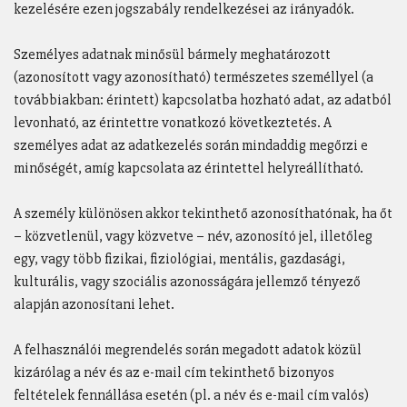
kezelésére ezen jogszabály rendelkezései az irányadók.
Személyes adatnak minősül bármely meghatározott
(azonosított vagy azonosítható) természetes személlyel (a
továbbiakban: érintett) kapcsolatba hozható adat, az adatból
levonható, az érintettre vonatkozó következtetés. A
személyes adat az adatkezelés során mindaddig megőrzi e
minőségét, amíg kapcsolata az érintettel helyreállítható.
A személy különösen akkor tekinthető azonosíthatónak, ha őt
– közvetlenül, vagy közvetve – név, azonosító jel, illetőleg
egy, vagy több fizikai, fiziológiai, mentális, gazdasági,
kulturális, vagy szociális azonosságára jellemző tényező
alapján azonosítani lehet.
A felhasználói megrendelés során megadott adatok közül
kizárólag a név és az e-mail cím tekinthető bizonyos
feltételek fennállása esetén (pl. a név és e-mail cím valós)