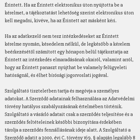
Érintett. Ha az Érintett elektronikus úton nyújtotta be a
kérelmet, a tájékoztatást lehetőség szerint elektronikus úton
kell megadni, kivéve, ha az Érintett azt másként kéri.
Ha az adatkezelő nem tesz intézkedéseket az Érintett
kérelme nyomán, késedelem nélkül, de legkésőbb a kérelem
beérkezésétől számított egy hónapon belül tájékoztatja az
Érintett az intézkedés elmaradásának okairól, valamint arról,
hogy az Érintett panaszt nyújthat be valamely felügyeleti
hatóságnál, és élhet bírósági jogorvoslati jogával.
Szolgáltató tiszteletben tartja és megóvja a személyes
adatokat. A Szerződő adatainak felhasználása az Adatvédelmi
törvény hatályos szabályozásának értelmében történik.
Szolgáltató a vásárló adatait csak a szerződés teljesítése és a
szerződés feltételeinek későbbi bizonyítása érdekében
tárolja a szerződés fennállásának ideje alatt. A Szolgáltató a
Szerződő adatit a 2000. évi C. törvény 169. § alapján legalább 8