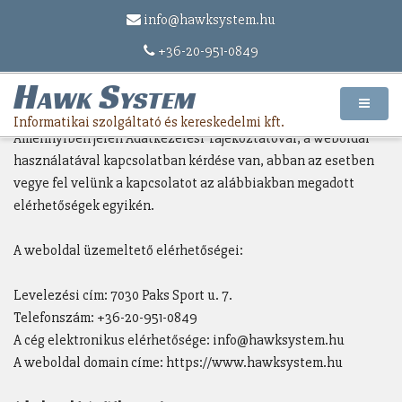
info@hawksystem.hu
Adatvédelmi szabályzat
+36-20-951-0849
Privacy Policy
Hawk System
Adatkezelési tájékoztató
Informatikai szolgáltató és kereskedelmi kft.
Amennyiben jelen Adatkezelési Tájékoztatóval, a weboldal
használatával kapcsolatban kérdése van, abban az esetben
vegye fel velünk a kapcsolatot az alábbiakban megadott
elérhetőségek egyikén.
A weboldal üzemeltető elérhetőségei:
Levelezési cím: 7030 Paks Sport u. 7.
Telefonszám: +36-20-951-0849
A cég elektronikus elérhetősége: info@hawksystem.hu
A weboldal domain címe: https://www.hawksystem.hu