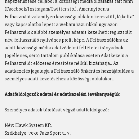
népszerűsítése céljából a közösségi média oldalakat tart fenn
(Facebook/Instragam/Twitter stb.). Amennyiben a
Felhasználó valamilyen közösségi oldalon keresztül „lájkolta”
vagy kapcsolatba lépett a webáruházunkkal úgy azon
Felhasználok alábbi személyes adatait kezelheti: regisztrált
név, felhasználó nyilvános profil képe. A Felhasználókra az
adott közösségi média adatvédelmi feltételei irányadóak.
Jogellenes, sértő tartalom publikálása esetén Adatkezelő a
Felhasználót előzetes értesítése nélkül kizárhatja.. Az
adatkezelés jogalapja a Felhasználó önkéntes hozzájárulása a
személyes adati kezeléséhez a közösségi oldalakon.
Adatfeldolgozók adatai és adatkezelési tevékenységük
Személyes adatok tárolását végző adatfeldolgozó:
Név: Hawk System Kft.
Székhelye: 7030 Paks Sport u. 7.