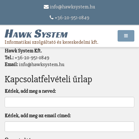
info@hawksystem.hu
Kapcsolat részletei
+36-20-951-0849
Hawk System
Informatikai szolgáltató és kereskedelmi kft.
Hawk System Kft.
Tel.:
+36-20-951-0849
Email:
info@hawksystem.hu
Kapcsolatfelvételi űrlap
Kérlek, add meg a neved:
Kérlek, add meg az email címed: